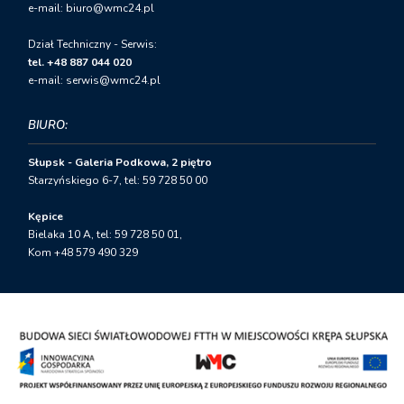
e-mail: biuro@wmc24.pl
Dział Techniczny - Serwis:
tel. +48 887 044 020
e-mail: serwis@wmc24.pl
BIURO:
Słupsk - Galeria Podkowa, 2 piętro
Starzyńskiego 6-7, tel: 59 728 50 00
Kępice
Bielaka 10 A, tel: 59 728 50 01,
Kom +48 579 490 329